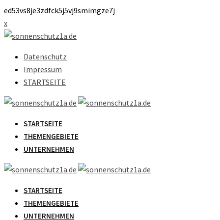
ed53vs8je3zdfck5j5vj9smimgze7j
Skip
x
to
content
Datenschutz
Impressum
STARTSEITE
STARTSEITE
THEMENGEBIETE
UNTERNEHMEN
STARTSEITE
THEMENGEBIETE
UNTERNEHMEN